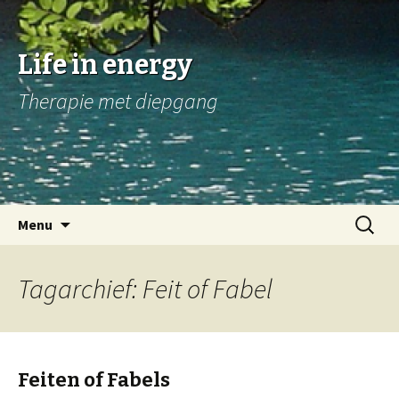
Life in energy
Therapie met diepgang
Naar
Zoeken
Menu
de
naar:
inhoud
springen
Tagarchief: Feit of Fabel
Feiten of Fabels