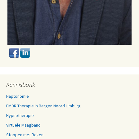
Kennisbank
Haptonomie
EMDR Therapie in Bergen Noord Limburg
Hypnotherapie
Virtuele Maagband
Stoppen met Roken