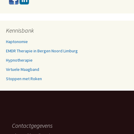
Kennisbank
Haptonomie
EMDR Therapie in Bergen Noord Limburg
Hypnotherapie
Virtuele Maagband
Stoppen met Roken
Contactgegevens