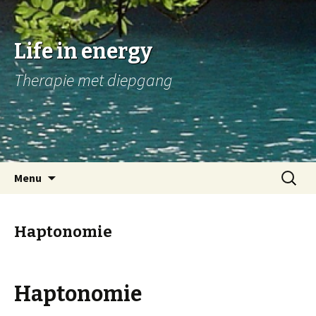
Life in energy
Therapie met diepgang
Naar
Zoeken
Menu
de
naar:
inhoud
springen
Haptonomie
Haptonomie