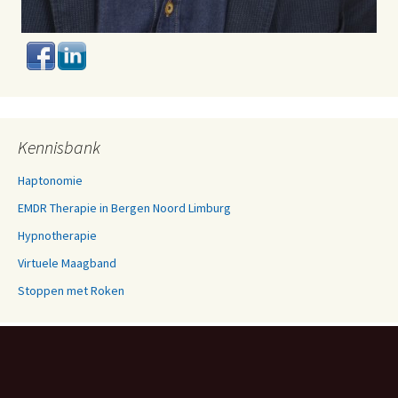
Kennisbank
Haptonomie
EMDR Therapie in Bergen Noord Limburg
Hypnotherapie
Virtuele Maagband
Stoppen met Roken