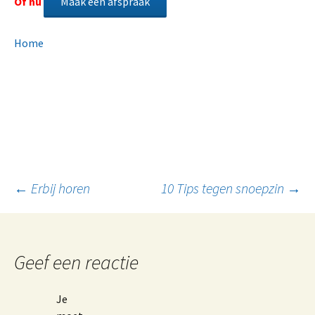
Of nu
Maak een afspraak
Home
Berichtnavigatie
←
Erbij horen
10 Tips tegen snoepzin
→
Geef een reactie
Je