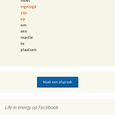
moet
ingelogd
zijn
op
om
een
reactie
te
plaatsen.
Maak een afspraak
Life in energy op Facebook