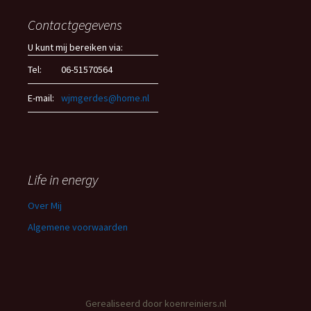
Contactgegevens
U kunt mij bereiken via:
Tel:
06-51570564
E-mail:
wjmgerdes@home.nl
Life in energy
Over Mij
Algemene voorwaarden
Gerealiseerd door
koenreiniers.nl