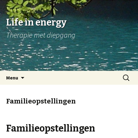
Life in energy
Therapie met diepgang
Naar
Zoeken
Menu
de
naar:
inhoud
springen
Familieopstellingen
Familieopstellingen