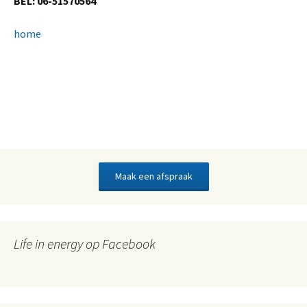
BEL: 06-51570564
home
Maak een afspraak
Life in energy op Facebook