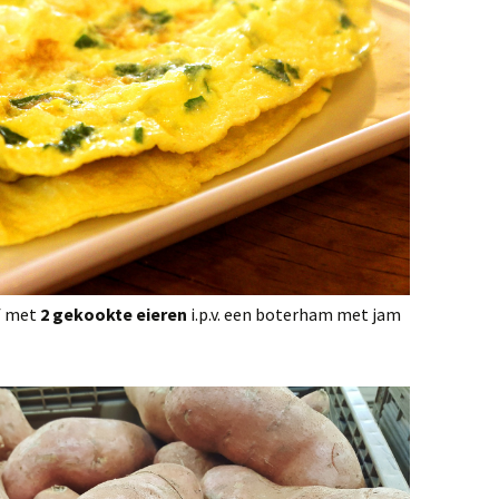
f met
2 gekookte eieren
i.p.v. een boterham met jam