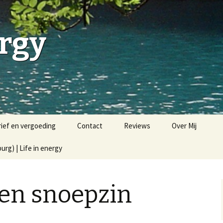
ergy
rief en vergoeding
Contact
Reviews
Over Mij
rg) | Life in energy
gen snoepzin