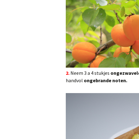
2.
Neem 3 a 4 stukjes
ongezwaveld
handvol
ongebrande noten.