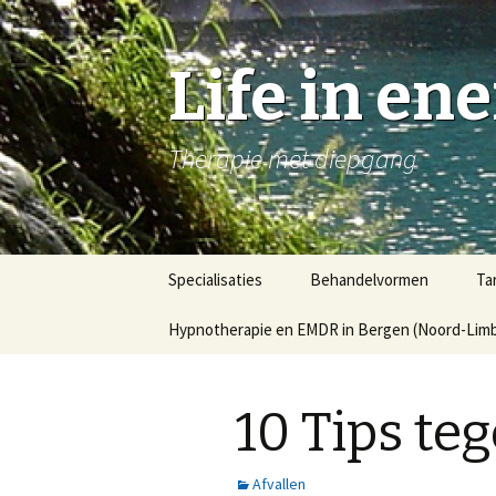
Life in en
Therapie met diepgang
Naar
Specialisaties
Behandelvormen
Ta
de
inhoud
Hypnotherapie en EMDR in Bergen (Noord-Limbu
springen
10 Tips te
Afvallen