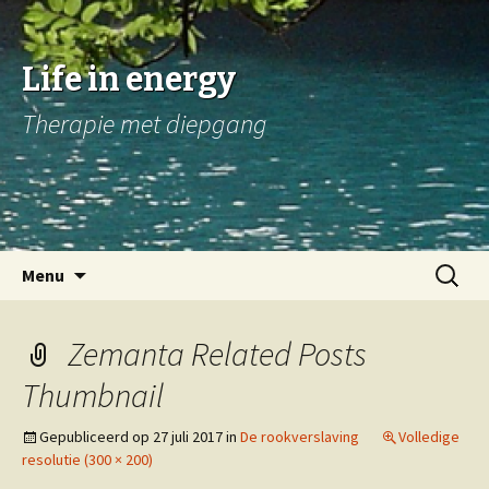
Life in energy
Therapie met diepgang
Naar
Zoeken
Menu
de
naar:
inhoud
springen
Zemanta Related Posts
Thumbnail
Gepubliceerd op
27 juli 2017
in
De rookverslaving
Volledige
resolutie (300 × 200)