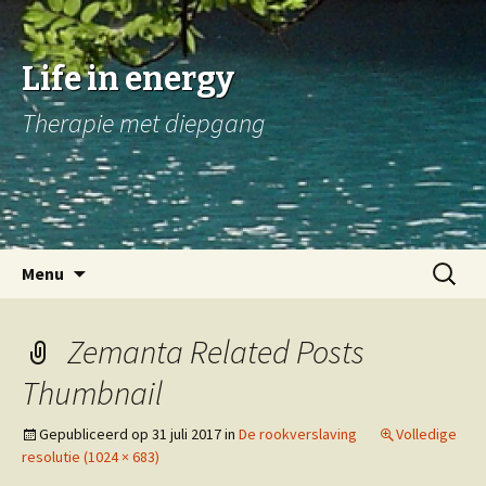
Life in energy
Therapie met diepgang
Naar
Zoeken
Menu
de
naar:
inhoud
springen
Zemanta Related Posts
Thumbnail
Gepubliceerd op
31 juli 2017
in
De rookverslaving
Volledige
resolutie (1024 × 683)