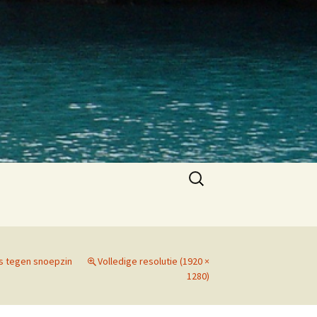
Zoeken
naar:
ps tegen snoepzin
Volledige resolutie (1920 ×
1280)