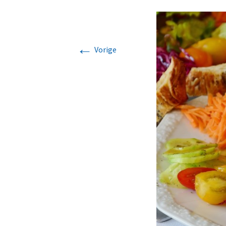
←
Vorige