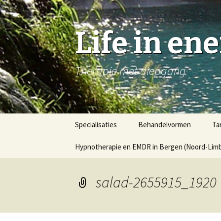
Life in en
Therapie met diepgang
Naar
Specialisaties
Behandelvormen
Ta
de
inhoud
Hypnotherapie en EMDR in Bergen (Noord-Limbu
springen
salad-2655915_1920