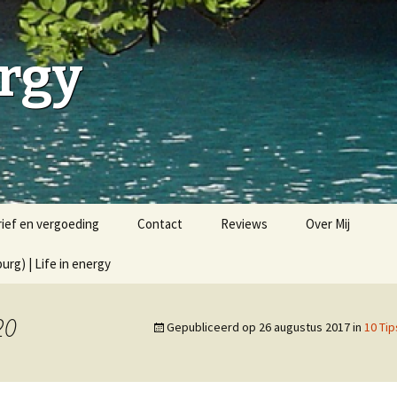
ergy
rief en vergoeding
Contact
Reviews
Over Mij
rg) | Life in energy
20
Gepubliceerd op
26 augustus 2017
in
10 Ti