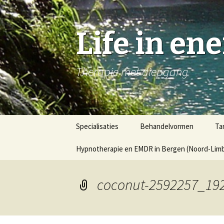
Life in en
Therapie met diepgang
Naar
Specialisaties
Behandelvormen
Ta
de
inhoud
Hypnotherapie en EMDR in Bergen (Noord-Limbu
springen
coconut-2592257_19