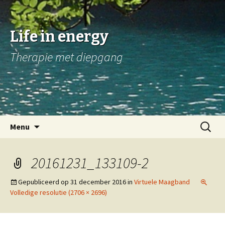
Life in energy
Therapie met diepgang
Naar
Zoeken
Menu
de
naar:
inhoud
springen
20161231_133109-2
Gepubliceerd op
31 december 2016
in
Virtuele Maagband
Volledige resolutie (2706 × 2696)