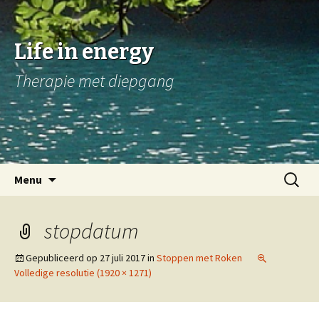
Life in energy
Therapie met diepgang
Naar
Zoeken
Menu
de
naar:
inhoud
springen
stopdatum
Gepubliceerd op
27 juli 2017
in
Stoppen met Roken
Volledige resolutie (1920 × 1271)