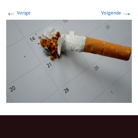
←
→
Vorige
Volgende