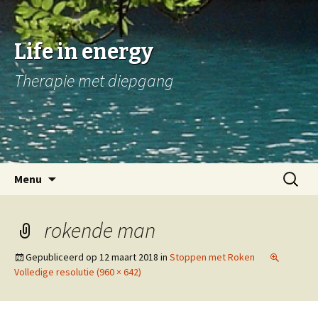
Life in energy
Therapie met diepgang
Naar
Zoeken
Menu
de
naar:
inhoud
springen
rokende man
Gepubliceerd op
12 maart 2018
in
Stoppen met Roken
Volledige resolutie (960 × 642)