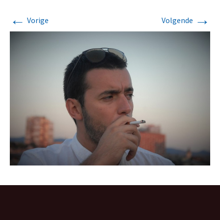
←
→
Vorige
Volgende