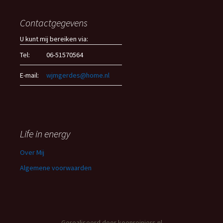
Contactgegevens
U kunt mij bereiken via:
Tel:
06-51570564
E-mail:
wjmgerdes@home.nl
Life in energy
Over Mij
Algemene voorwaarden
Gerealiseerd door
koenreiniers.nl