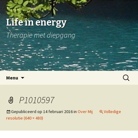
Life in energy
Therapie met diepgang
Naar
Zoeken
Menu
de
naar:
inhoud
springen
P1010597
Gepubliceerd op
14 februari 2016
in
Over Mij
Volledige
resolutie (640 × 480)