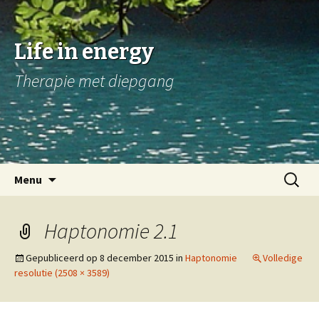
Life in energy
Therapie met diepgang
Naar
Zoeken
Menu
de
naar:
inhoud
springen
Haptonomie 2.1
Gepubliceerd op
8 december 2015
in
Haptonomie
Volledige
resolutie (2508 × 3589)