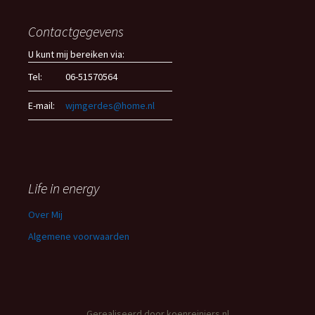
Contactgegevens
U kunt mij bereiken via:
Tel:
06-51570564
E-mail:
wjmgerdes@home.nl
Life in energy
Over Mij
Algemene voorwaarden
Gerealiseerd door
koenreiniers.nl