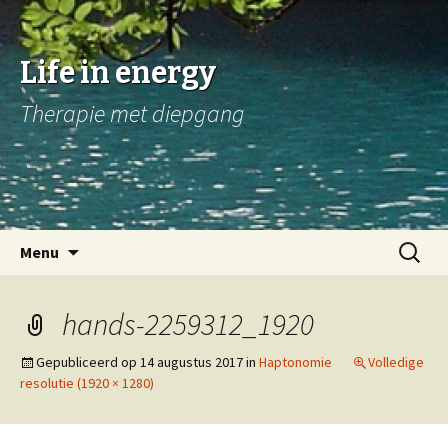
Life in energy
Therapie met diepgang
Naar
Zoeken
Menu
de
naar:
inhoud
springen
hands-2259312_1920
Gepubliceerd op
14 augustus 2017
in
Haptonomie
Volledige
resolutie (1920 × 1280)