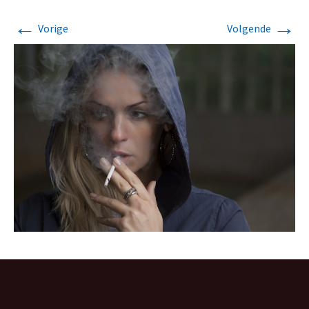
←
→
Vorige
Volgende