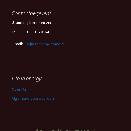
Contactgegevens
U kunt mij bereiken via:
Tel:
06-51570564
E-mail:
wjmgerdes@home.nl
Life in energy
Over Mij
Algemene voorwaarden
Gerealiseerd door
koenreiniers.nl