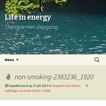
Life in energy
Therapie met diepgang
Naar
Zoeken
Menu
de
naar:
inhoud
springen
non-smoking-2383236_1920
Gepubliceerd op
27 juli 2017
in
Stoppen met Roken
Volledige resolutie (1920 × 1280)