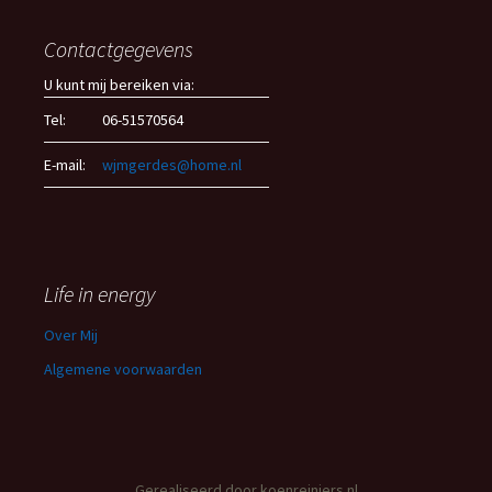
Contactgegevens
U kunt mij bereiken via:
Tel:
06-51570564
E-mail:
wjmgerdes@home.nl
Life in energy
Over Mij
Algemene voorwaarden
Gerealiseerd door
koenreiniers.nl