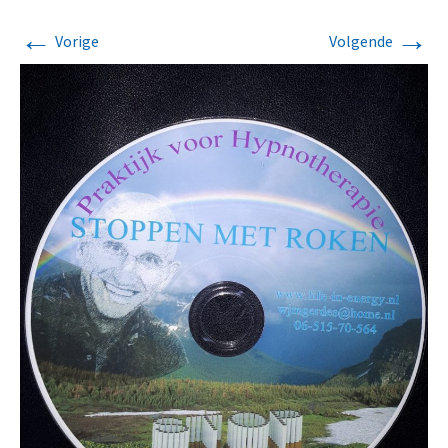
←
→
Vorige
Volgende