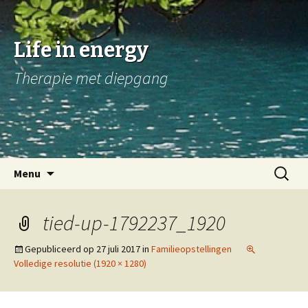
Life in energy
Therapie met diepgang
Naar
Zoeken
Menu
de
naar:
inhoud
springen
tied-up-1792237_1920
Gepubliceerd op
27 juli 2017
in
Familieopstellingen
Volledige resolutie (1920 × 1280)